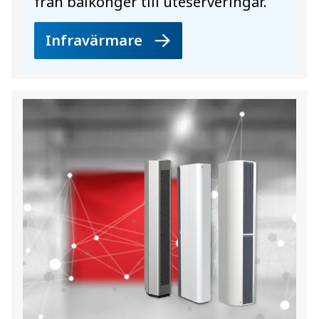
från balkonger till uteserveringar.
Infravärmare