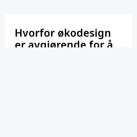
Hvorfor økodesign
er avgjørende for å
oppnå bærekraft
EU har som mål å bli det første klimanøytrale
kontinentet innen 2050. Et av hovedmålene for
å nå dette overordnede målet er å redusere
klimagassutslippene med 55 % innen 2030
(sammenlignet med 1990-nivåene). Dette har
resultert i revidert klima- og energirelatert
lovgivning for å samkjøre gjeldende lovgivning
med målene for 2030 og 2050.