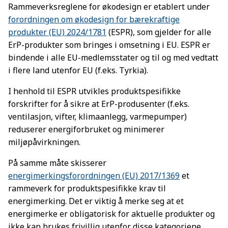
Rammeverksreglene for økodesign er etablert under
forordningen om økodesign for bærekraftige
produkter (EU) 2024/1781
(ESPR), som gjelder for alle
ErP-produkter som bringes i omsetning i EU. ESPR er
bindende i alle EU-medlemsstater og til og med vedtatt
i flere land utenfor EU (f.eks. Tyrkia).
I henhold til ESPR utvikles produktspesifikke
forskrifter for å sikre at ErP-produsenter (f.eks.
ventilasjon, vifter, klimaanlegg, varmepumper)
reduserer energiforbruket og minimerer
miljøpåvirkningen.
På samme måte skisserer
energimerkingsforordningen (EU) 2017/1369
et
rammeverk for produktspesifikke krav til
energimerking. Det er viktig å merke seg at et
energimerke er obligatorisk for aktuelle produkter og
ikke kan brukes frivillig utenfor disse kategoriene.