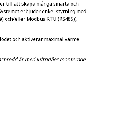
er till att skapa många smarta och
 Systemet erbjuder enkel styrning med
elä) och/eller Modbus RTU (RS485)).
flödet och aktiverar maximal värme
nsbredd är med luftridåer monterade