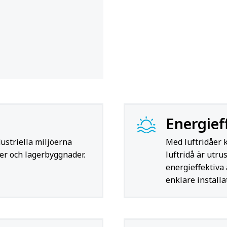
Energief
ustriella miljöerna
Med luftridåer 
ajer och lagerbyggnader
.
luftridå är utr
energieffektiva 
enklare installa