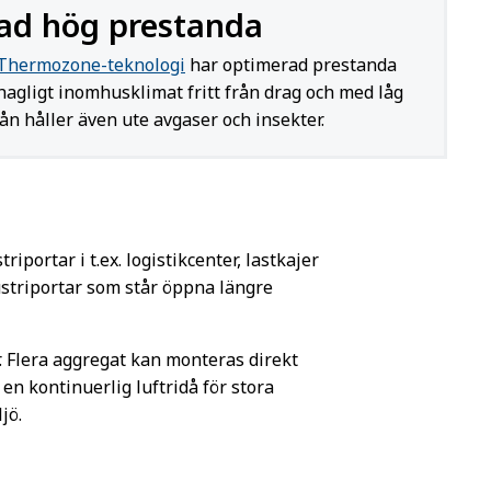
ad hög prestanda
Thermozone-teknologi
har optimerad prestanda
ehagligt inomhusklimat fritt från drag och med låg
dån håller även ute avgaser och insekter.
portar i t.ex. logistikcenter, lastkajer
ustriportar som står öppna längre
r. Flera aggregat kan monteras direkt
 en kontinuerlig luftridå för stora
jö.