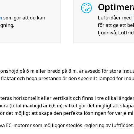
Optimer
m
som gör att du kan
Luftridåer med
gning.
för att ge ett b
ljudnivå. Luftri
höjd på 6 m eller bredd på 8 m, är avsedd för stora industri
 fläktar och höga prestanda är den speciellt lämpad för ind
as horisontellt eller vertikalt och finns i tre olika längde
dra (total maxhöjd är 6,6 m), vilket gör det möjligt att skapa
gör det möjligt att skapa den perfekta lösningen för varje mil
va EC-motorer som möjliggör steglös reglering av luftflödet.