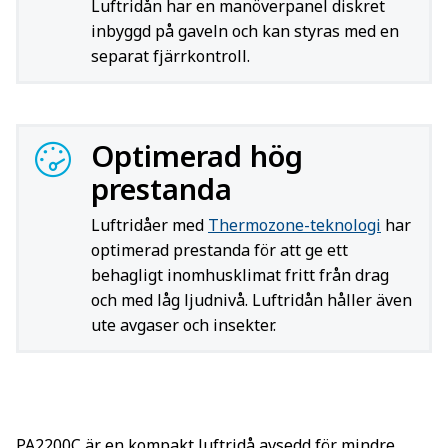
Luftridån har en manöverpanel diskret
inbyggd på gaveln och kan styras med en
separat fjärrkontroll.
Optimerad hög
prestanda
Luftridåer med
Thermozone-teknologi
har
optimerad prestanda för att ge ett
behagligt inomhusklimat fritt från drag
och med låg ljudnivå. Luftridån håller även
ute avgaser och insekter.
PA2200C är en kompakt luftridå avsedd för mindre