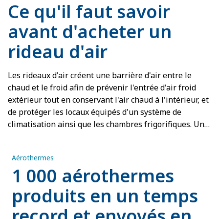
Ce qu'il faut savoir
avant d'acheter un
rideau d'air
Les rideaux d'air créent une barrière d'air entre le
chaud et le froid afin de prévenir l'entrée d'air froid
extérieur tout en conservant l'air chaud à l'intérieur, et
de protéger les locaux équipés d'un système de
climatisation ainsi que les chambres frigorifiques. Un
rideau d'air installé dans les règles de l'art réduit les
courants d'air, crée un environnement intérieur
Aérothermes
confortable et diminue les pertes d'énergie au niveau
1 000 aérothermes
des portes et des entrées.
produits en un temps
record et envoyés en