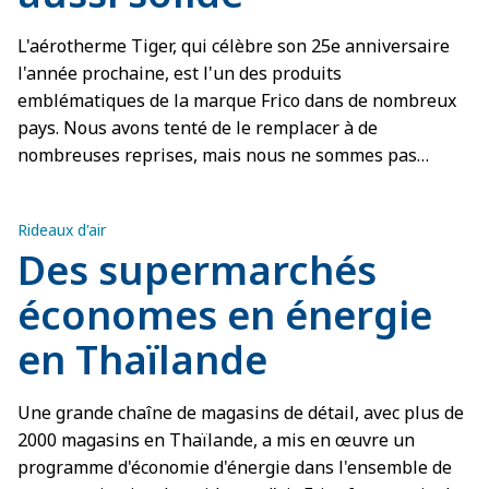
L'aérotherme Tiger, qui célèbre son 25e anniversaire
l'année prochaine, est l'un des produits
emblématiques de la marque Frico dans de nombreux
pays. Nous avons tenté de le remplacer à de
nombreuses reprises, mais nous ne sommes pas
parvenus à développer un produit plus efficace à un
prix plus compétitif, et nos concurrents non plus
Rideaux d'air
d'ailleurs. Rien ne peut rivaliser avec un Tiger.
Des supermarchés
économes en énergie
en Thaïlande
Une grande chaîne de magasins de détail, avec plus de
2000 magasins en Thaïlande, a mis en œuvre un
programme d'économie d'énergie dans l'ensemble de