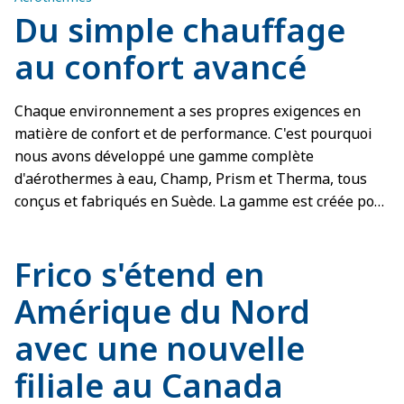
immédiatement perceptible. Cependant, même de
Du simple chauffage
petites améliorations apportées au système de
contrôle climatique peuvent faire une nette
au confort avancé
différence, tant au niveau de la consommation
d'énergie que de l'environnement de travail.
Chaque environnement a ses propres exigences en
matière de confort et de performance. C'est pourquoi
nous avons développé une gamme complète
d'aérothermes à eau, Champ, Prism et Therma, tous
conçus et fabriqués en Suède. La gamme est créée pour
répondre à différents besoins, du chauffage simple et
robuste dans les locaux industriels au contrôle avancé
Frico s'étend en
du confort dans les environnements sensibles au bruit.
Amérique du Nord
avec une nouvelle
filiale au Canada