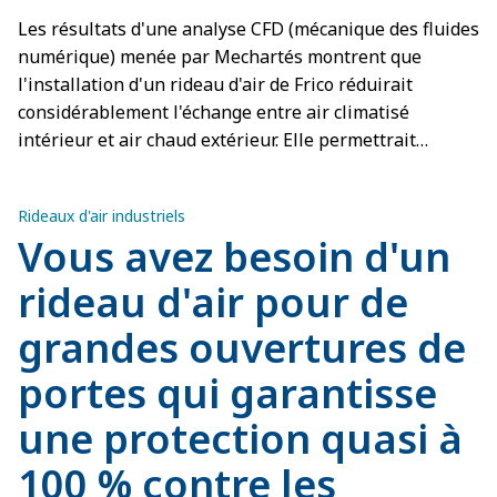
Les résultats d'une analyse CFD (mécanique des fluides
numérique) menée par Mechartés montrent que
l'installation d'un rideau d'air de Frico réduirait
considérablement l'échange entre air climatisé
intérieur et air chaud extérieur. Elle permettrait
également de réaliser d'importantes économies d'un
point de vue énergétique et financier tout en
Rideaux d'air industriels
améliorant le climat intérieur.
Vous avez besoin d'un
rideau d'air pour de
grandes ouvertures de
portes qui garantisse
une protection quasi à
100 % contre les