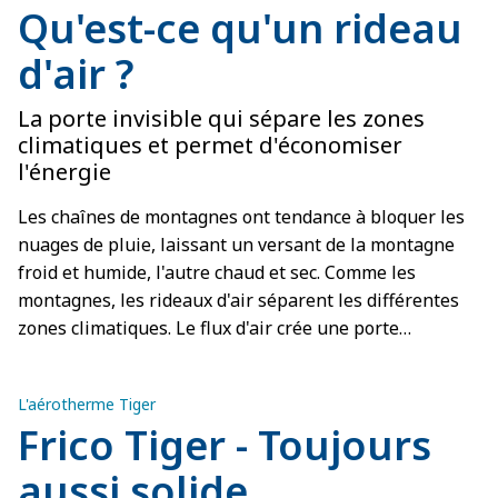
Qu'est-ce qu'un rideau
d'air ?
La porte invisible qui sépare les zones
climatiques et permet d'économiser
l'énergie
Les chaînes de montagnes ont tendance à bloquer les
nuages de pluie, laissant un versant de la montagne
froid et humide, l'autre chaud et sec. Comme les
montagnes, les rideaux d'air séparent les différentes
zones climatiques. Le flux d'air crée une porte
invisible qui empêche l'air des différentes zones de se
mélanger. Il s'agit d'une solution efficace sur le plan
L'aérotherme Tiger
énergétique, que vous souhaitiez garder un intérieur
Frico Tiger - Toujours
chauffé ou frais.
aussi solide