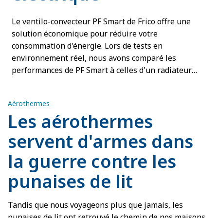
Le ventilo-convecteur PF Smart de Frico offre une
solution économique pour réduire votre
consommation d'énergie. Lors de tests en
environnement réel, nous avons comparé les
performances de PF Smart à celles d'un radiateur
traditionnel. Les résultats ont montré que le ventilo-
convecteur de Frico chauffait la pièce à la température
Aérothermes
souhaitée 30 à 40 % plus rapidement.
Les aérothermes
servent d'armes dans
la guerre contre les
punaises de lit
Tandis que nous voyageons plus que jamais, les
punaises de lit ont retrouvé le chemin de nos maisons