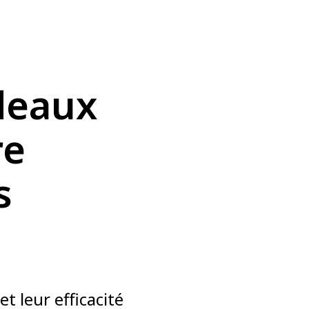
deaux
re
s
 et leur efficacité