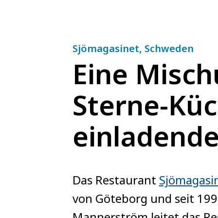
Sjömagasinet, Schweden
Eine Misch
Sterne-Kü
einladend
Das Restaurant
Sjömagasi
von Göteborg und seit 1999
Mannerström leitet das Rest