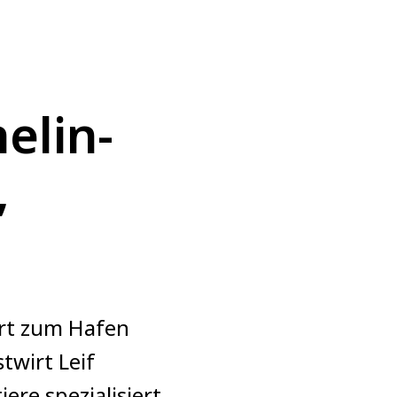
elin-
,
hrt zum Hafen
twirt Leif
ere spezialisiert