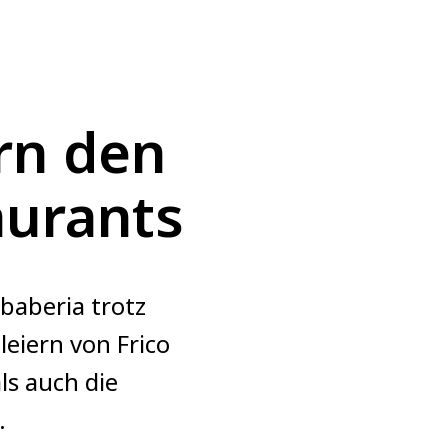
rn den
aurants
baberia trotz
eiern von Frico
ls auch die
.