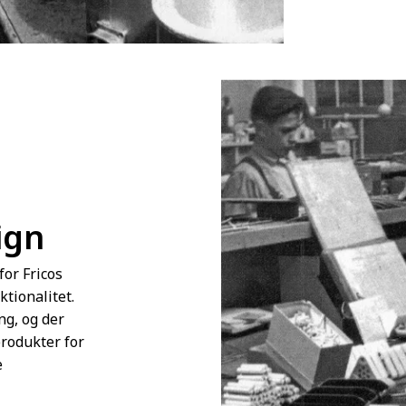
ign
for Fricos
tionalitet.
ng, og der
produkter for
e