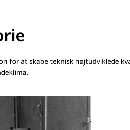
orie
ion for at skabe teknisk højtudviklede kv
indeklima.