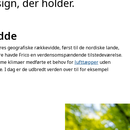
ign, der holder.
dde
es geografiske rækkevidde, først til de nordiske lande,
ere havde Frico en verdensomspændende tilstedeværelse.
rme klimaer medførte et behov for
lufttæpper
uden
. I dag er de udbredt verden over til for eksempel