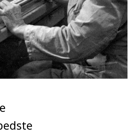
ve
 bedste