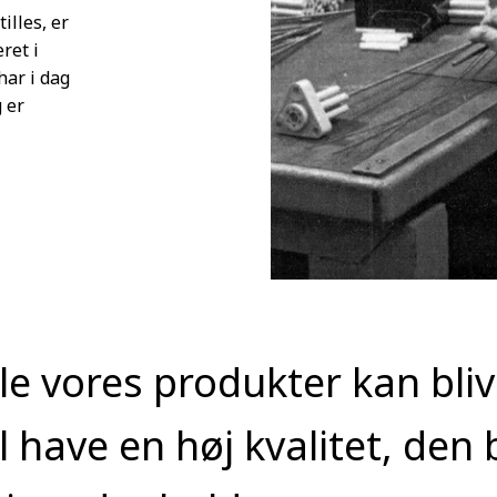
illes, er
ret i
har i dag
 er
lle vores produkter kan bli
l have en høj kvalitet, den