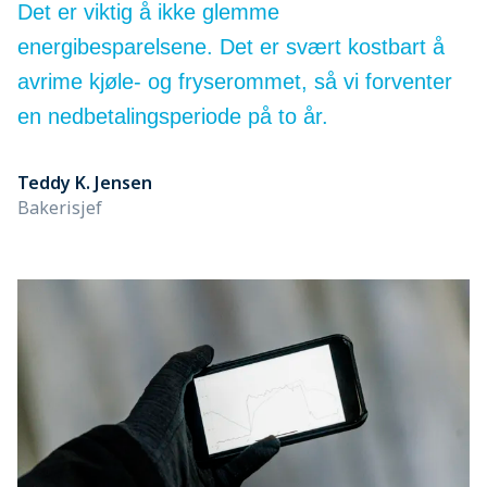
Det er viktig å ikke glemme
energibesparelsene. Det er svært kostbart å
avrime kjøle- og fryserommet, så vi forventer
en nedbetalingsperiode på to år.
Teddy K. Jensen
Bakerisjef