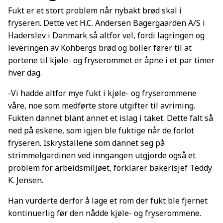
Fukt er et stort problem når nybakt brød skal i
fryseren. Dette vet H.C. Andersen Bagergaarden A/S i
Haderslev i Danmark så altfor vel, fordi lagringen og
leveringen av Kohbergs brød og boller fører til at
portene til kjøle- og fryserommet er åpne i et par timer
hver dag.
-Vi hadde altfor mye fukt i kjøle- og fryserommene
våre, noe som medførte store utgifter til avriming.
Fukten dannet blant annet et islag i taket. Dette falt så
ned på eskene, som igjen ble fuktige når de forlot
fryseren. Iskrystallene som dannet seg på
strimmelgardinen ved inngangen utgjorde også et
problem for arbeidsmiljøet, forklarer bakerisjef Teddy
K. Jensen.
Han vurderte derfor å lage et rom der fukt ble fjernet
kontinuerlig før den nådde kjøle- og fryserommene.