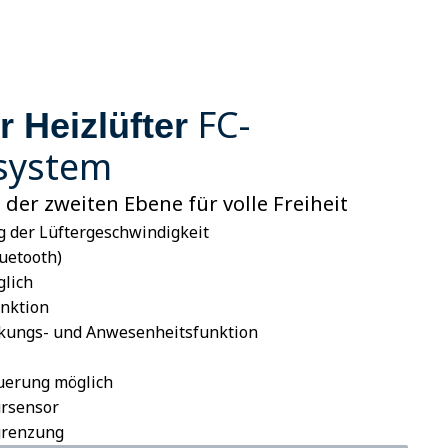
FC-
r Heizlüfter
system
der zweiten Ebene für volle Freiheit
 der Lüftergeschwindigkeit
uetooth)
glich
unktion
rkungs- und Anwesenheitsfunktion
uerung möglich
rsensor
grenzung