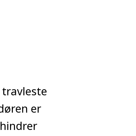
 travleste
døren er
rhindrer