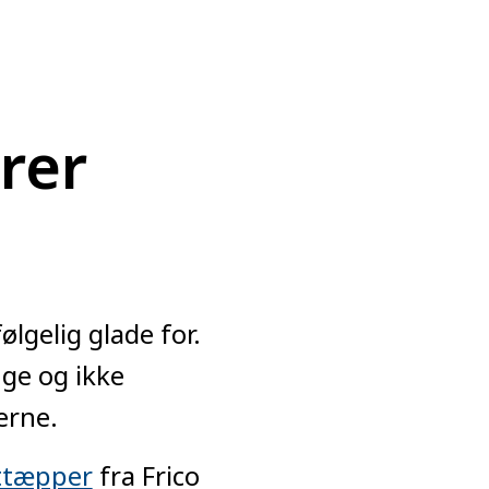
rer
ølgelig glade for.
nge og ikke
erne.
ttæpper
fra Frico