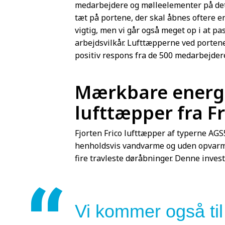
medarbejdere og mølleelementer på det 
tæt på portene, der skal åbnes oftere end
vigtig, men vi går også meget op i at p
arbejdsvilkår. Lufttæpperne ved portene
positiv respons fra de 500 medarbejdere
Mærkbare energ
lufttæpper fra Fr
Fjorten Frico lufttæpper af typerne A
henholdsvis vandvarme og uden opvarmni
fire travleste døråbninger. Denne invest
Vi kommer også til