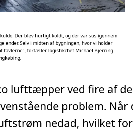
ulde. Der blev hurtigt koldt, og der var sus igennem
ge ender. Selv i midten af bygningen, hvor vi holder
 tavlerne", fortæller logistikchef Michael Bjerring
ngkøbing.
ico lufttæpper ved fire af de
 ovenstående problem. Når 
uftstrøm nedad, hvilket fo