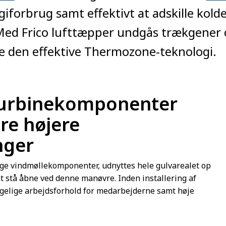
giforbrug samt effektivt at adskille kol
Med Frico lufttæpper undgås trækgener o
e den effektive Thermozone-teknologi.
dturbinekomponenter
re højere
nger
nge vindmøllekomponenter, udnyttes hele gulvarealet op
l at stå åbne ved denne manøvre. Inden installering af
gelige arbejdsforhold for medarbejderne samt høje