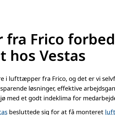
 fra Frico forbed
t hos Vestas
e i lufttæpper fra Frico, og det er vi selvf
esparende løsninger, effektive arbejdsga
ljø med et godt indeklima for medarbejd
tas
besluttede sig for at få monteret
luf