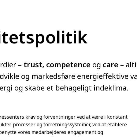
itetspolitik
rdier –
trust, competence
og
care
– alt
udvikle og markedsføre energieffektive 
nergi og skabe et behageligt indeklima.
ressenters krav og forventninger ved at være i konstant
ukter, processer og forretningssystemer, ved at etablere
t benytte vores medarbejderes engagement og