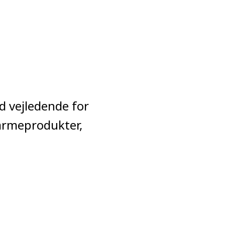
id vejledende for
varmeprodukter,