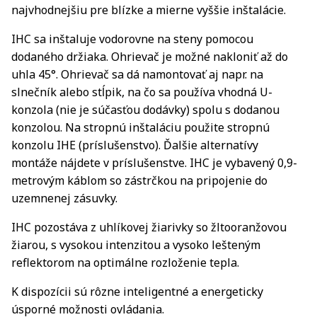
najvhodnejšiu pre blízke a mierne vyššie inštalácie.
IHC sa inštaluje vodorovne na steny pomocou
dodaného držiaka. Ohrievač je možné nakloniť až do
uhla 45°. Ohrievač sa dá namontovať aj napr. na
slnečník alebo stĺpik, na čo sa používa vhodná U-
konzola (nie je súčasťou dodávky) spolu s dodanou
konzolou. Na stropnú inštaláciu použite stropnú
konzolu IHE (príslušenstvo). Ďalšie alternatívy
montáže nájdete v príslušenstve. IHC je vybavený 0,9-
metrovým káblom so zástrčkou na pripojenie do
uzemnenej zásuvky.
IHC pozostáva z uhlíkovej žiarivky so žltooranžovou
žiarou, s vysokou intenzitou a vysoko lešteným
reflektorom na optimálne rozloženie tepla.
K dispozícii sú rôzne inteligentné a energeticky
úsporné možnosti ovládania.