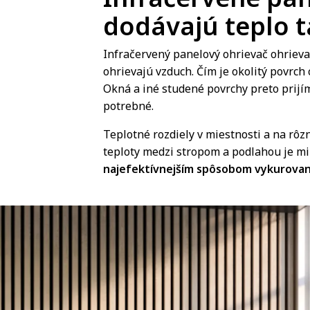
dodávajú teplo t
Infračervený panelový ohrievač ohrieva
ohrievajú vzduch. Čím je okolitý povrch 
Okná a iné studené povrchy preto prijíma
potrebné.
Teplotné rozdiely v miestnosti a na rôz
teploty medzi stropom a podlahou je 
najefektívnejším spôsobom vykurovania