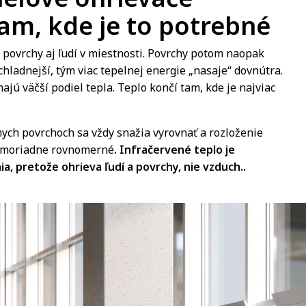
am, kde je to potrebné
 povrchy aj ľudí v miestnosti. Povrchy potom naopak
chladnejší, tým viac tepelnej energie „nasaje“ dovnútra.
jú väčší podiel tepla. Teplo končí tam, kde je najviac
nych povrchoch sa vždy snažia vyrovnať a rozloženie
mimoriadne rovnomerné
. Infračervené teplo je
, pretože ohrieva ľudí a povrchy, nie vzduch..