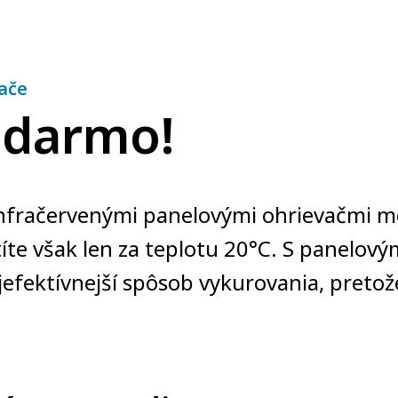
ače
adarmo!
infračervenými panelovými ohrievačmi m
íte však len za teplotu 20°C. S panelový
jefektívnejší spôsob vykurovania, pretož