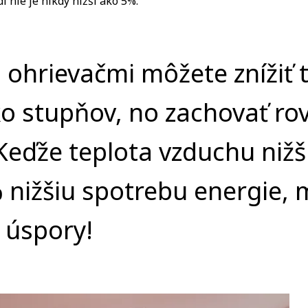
dí nie je nikdy nižší ako 5%.
 ohrievačmi môžete znížiť 
ko stupňov, no zachovať ro
eďže teplota vzduchu nižš
 nižšiu spotrebu energie,
 úspory!