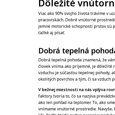
Dôležité vnútorn
Viac ako 90% svojho života trávime v uz
pracoviskách. Dobré vnútorné prostredie
jemné motorické schopnosti prstov sú pr
ťažké aj písať.
Dobrá tepelná pohod
Dobrá tepelná pohoda znamená, že vám ni
človek vníma ako príjemné, je dôležité n
vzduchu je súčasťou tepelnej pohody, al
okolitých povrchov a tým, či sa vzduch 
V bežnej miestnosti na nás vplýva rov
faktory tvoria to, čo sa nazýva prevádzk
ako len pohľad na teplomer. To, ako sme 
vnímame vnútorné prostredie. Navyše, ľ