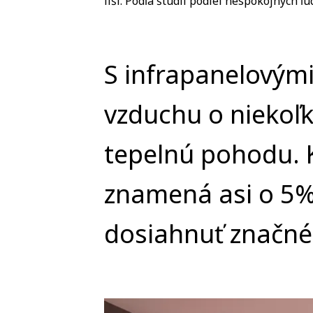
líši. Podľa štúdií podiel nespokojných ľu
S infrapanelovými
vzduchu o niekoľ
tepelnú pohodu. K
znamená asi o 5%
dosiahnuť značné