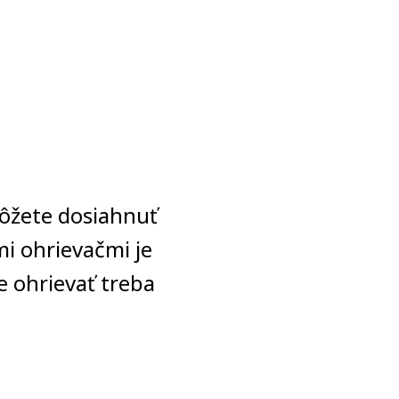
ôžete dosiahnuť
mi ohrievačmi je
e ohrievať treba