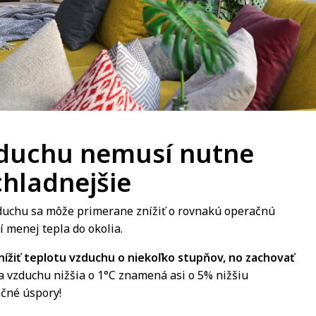
vzduchu nemusí nutne
chladnejšie
vzduchu sa môže primerane znížiť o rovnakú operačnú
í menej tepla do okolia.
nížiť teplotu vzduchu o niekoľko stupňov, no zachovať
ta vzduchu nižšia o 1°C znamená asi o 5% nižšiu
čné úspory!