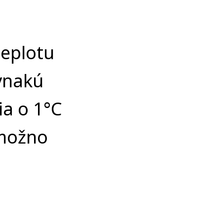
teplotu
vnakú
ia o 1°C
 možno