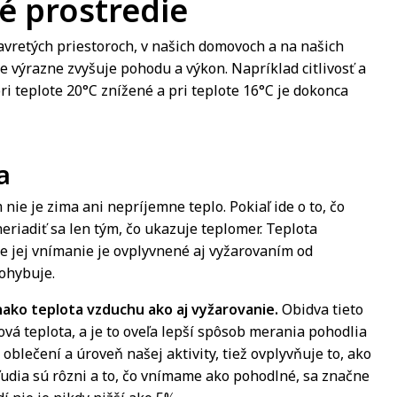
é prostredie
avretých priestoroch, v našich domovoch a na našich
 výrazne zvyšuje pohodu a výkon. Napríklad citlivosť a
i teplote 20°C znížené a pri teplote 16°C je dokonca
a
e je zima ani nepríjemne teplo. Pokiaľ ide o to, čo
eriadiť sa len tým, čo ukazuje teplomer. Teplota
e jej vnímanie je ovplyvnené aj vyžarovaním od
pohybuje.
nako teplota vzduchu ako aj vyžarovanie.
Obidva tieto
ová teplota, a je to oveľa lepší spôsob merania pohodlia
oblečení a úroveň našej aktivity, tiež ovplyvňuje to, ako
udia sú rôzni a to, čo vnímame ako pohodlné, sa značne