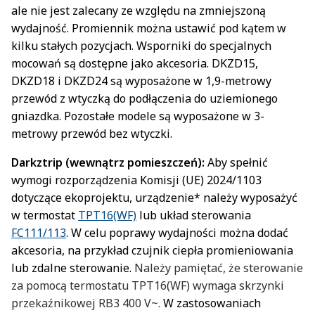
ale nie jest zalecany ze względu na zmniejszoną
wydajność. Promiennik można ustawić pod kątem w
kilku stałych pozycjach. Wsporniki do specjalnych
mocowań są dostępne jako akcesoria. DKZD15,
DKZD18 i DKZD24 są wyposażone w 1,9-metrowy
przewód z wtyczką do podłączenia do uziemionego
gniazdka. Pozostałe modele są wyposażone w 3-
metrowy przewód bez wtyczki.
Darkztrip (wewnątrz pomieszczeń):
Aby spełnić
wymogi rozporządzenia Komisji (UE) 2024/1103
dotyczące ekoprojektu, urządzenie* należy wyposażyć
w termostat
TPT16(WF)
lub układ sterowania
FC111/113
. W celu poprawy wydajności można dodać
akcesoria, na przykład czujnik ciepła promieniowania
lub zdalne sterowanie.
Należy pamiętać, że sterowanie
za pomocą termostatu TPT16(WF) wymaga skrzynki
przekaźnikowej RB3 400 V~.
W zastosowaniach