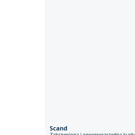
Scand
Zakrzywiona i energooszczędna kurty