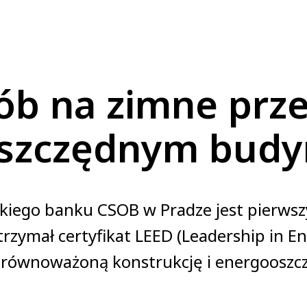
ób na zimne prze
szczędnym bud
skiego banku CSOB w Pradze jest pierw
otrzymał certyfikat LEED (Leadership in E
zrównoważoną konstrukcję i energooszc