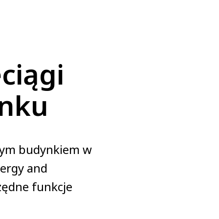
ciągi
ynku
szym budynkiem w
nergy and
zędne funkcje