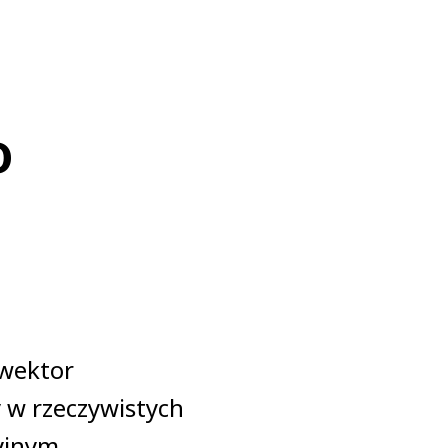
o
nwektor
 w rzeczywistych
yjnym