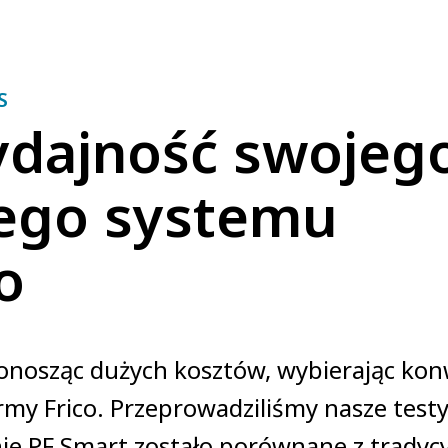
S
ydajność swojeg
nego systemu
o
 ponosząc dużych kosztów, wybierając ko
my Frico. Przeprowadziliśmy nasze testy
ie PF Smart zostało porównane z tradyc