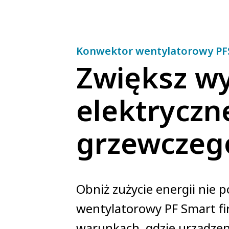
Konwektor wentylatorowy PF
Zwiększ w
elektrycz
grzewczeg
Obniż zużycie energii nie
wentylatorowy PF Smart fir
warunkach, gdzie urządzen