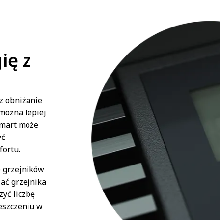
ię z
z obniżanie
można lepiej
Smart może
yć
ortu.
e grzejników
zać grzejnika
yć liczbę
eszczeniu w