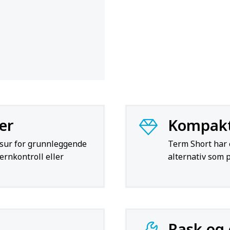
er
Kompakt
dsur for grunnleggende
Term Short har 
ernkontroll eller
alternativ som p
Rask og 