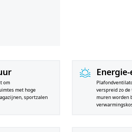
uur
Energie-e
kt om
Plafondventilat
uimtes met hoge
verspreid zo de
agazijnen, sportzalen
muren worden b
verwarmingskos