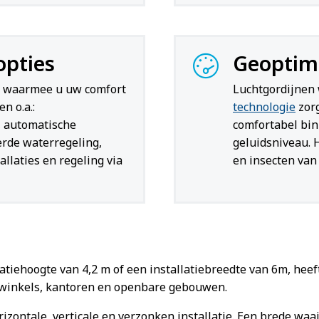
opties
Geoptima
waarmee u uw comfort
Luchtgordijnen 
n o.a.:
technologie
zorg
, automatische
comfortabel bin
erde waterregeling,
geluidsniveau. 
llaties en regeling via
en insecten van
atiehoogte van 4,2 m of een installatiebreedte van 6m, hee
n winkels, kantoren en openbare gebouwen.
rizontale, verticale en verzonken installatie. Een brede wa