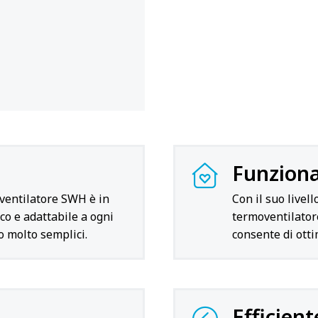
Funziona
oventilatore SWH è in
Con il suo live
co e adattabile a ogni
termoventilatore
no molto semplici.
consente di otti
Efficient