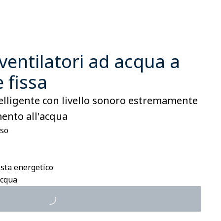
entilatori ad acqua a
e fissa
elligente con livello sonoro estremamente
mento all'acqua
oso
ista energetico
acqua