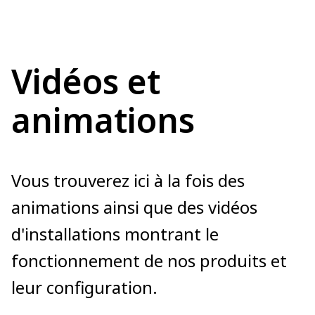
Vidéos et
animations
Vous trouverez ici à la fois des
animations ainsi que des vidéos
d'installations montrant le
fonctionnement de nos produits et
leur configuration.