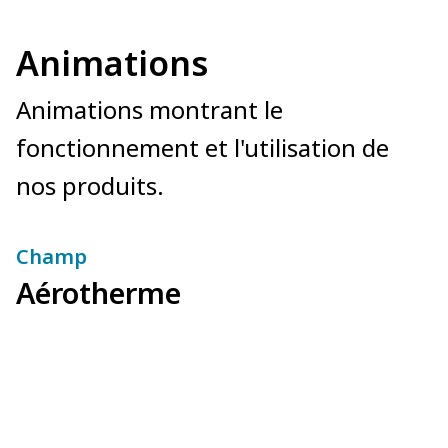
Animations
Animations montrant le
fonctionnement et l'utilisation de
nos produits.
Champ
Aérotherme